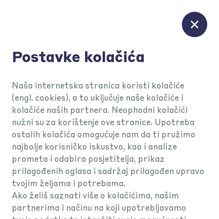
Postavke kolačića
Naša internetska stranica koristi kolačiće
(engl. cookies), a to uključuje naše kolačiće i
Mogućnosti
KEKS Pay režije
kolačiće naših partnera. Neophodni kolačići
nužni su za korištenje ove stranice. Upotreba
ostalih kolačića omogućuje nam da ti pružimo
KEKSAJ režije
najbolje korisničko iskustvo, kao i analize
prometa i odabira posjetitelja, prikaz
prilagođenih oglasa i sadržaj prilagođen upravo
bez naknade.
tvojim željama i potrebama.
Ako želiš saznati više o kolačićima, našim
partnerima i načinu na koji upotrebljavamo