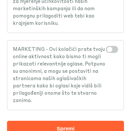
za mjerenje učinkovitosti naših
marketinških kampanja ili da nam
pomognu prilagoditi web tebi kao
krajnjem korisniku.
Zauvijek bez
MARKETING - Ovi kolačići prate tvoju
online aktivnost kako bismo ti mogli
naknada!
prikazati relevantnije oglase. Potpuno
su anonimni, a mogu se postaviti na
stranicama naših oglašivačkih
KEKS Pay režije – usluga unutar
partnera kako bi oglasi koje vidiš bili
aplikacije koja ti omogućuje digitalno
prilagođeniji onome što te stvarno
primanje računa više od 110 poduzeća
zanima.
i gradova iz cijele Hrvatske.
Zašto se režije KEKSAJU:
Spremi