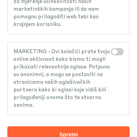
za mjerenje učinkovitosti naših
marketinških kampanja ili da nam
pomognu prilagoditi web tebi kao
krajnjem korisniku.
MARKETING - Ovi kolačići prate tvoju
online aktivnost kako bismo ti mogli
prikazati relevantnije oglase. Potpuno
su anonimni, a mogu se postaviti na
stranicama naših oglašivačkih
partnera kako bi oglasi koje vidiš bili
prilagođeniji onome što te stvarno
Plaćaj parking u
zanima.
više od 100
gradova
Spremi