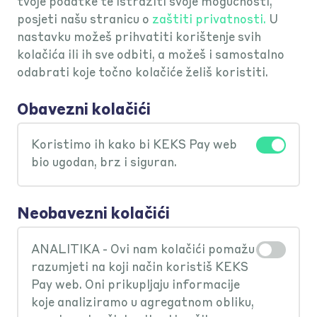
tvoje podatke te istražiti svoje mogućnosti,
posjeti našu stranicu o
zaštiti privatnosti.
U
nastavku možeš prihvatiti korištenje svih
kolačića ili ih sve odbiti, a možeš i samostalno
odabrati koje točno kolačiće želiš koristiti.
Obavezni kolačići
E
J
E
D
N
O
U
K
O
J
O
J
B
A
N
Koristimo ih kako bi KEKS Pay web
S
V
SI
bio ugodan, brz i siguran.
CI
Neobavezni kolačići
ANALITIKA - Ovi nam kolačići pomažu
razumjeti na koji način koristiš KEKS
Pay web. Oni prikupljaju informacije
koje analiziramo u agregatnom obliku,