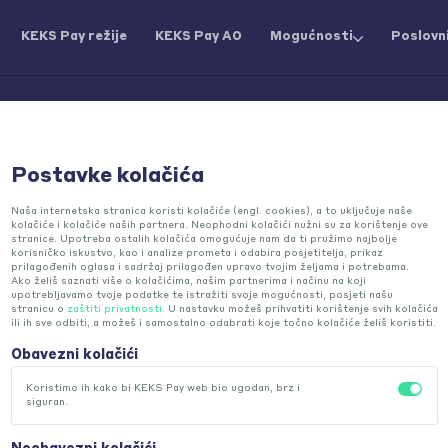
KEKS Pay režije
KEKS Pay AO
Mogućnosti
Poslovni
Postavke kolačića
y podrška
Naša internetska stranica koristi kolačiće (engl. cookies), a to uključuje naše
kolačiće i kolačiće naših partnera. Neophodni kolačići nužni su za korištenje ove
stranice. Upotreba ostalih kolačića omogućuje nam da ti pružimo najbolje
korisničko iskustvo, kao i analize prometa i odabira posjetitelja, prikaz
prilagođenih oglasa i sadržaj prilagođen upravo tvojim željama i potrebama.
Ako želiš saznati više o kolačićima, našim partnerima i načinu na koji
upotrebljavamo tvoje podatke te istražiti svoje mogućnosti, posjeti našu
stranicu o
zaštiti privatnosti.
U nastavku možeš prihvatiti korištenje svih kolačića
ili ih sve odbiti, a možeš i samostalno odabrati koje točno kolačiće želiš koristiti.
Obavezni kolačići
u za koju
Koristimo ih kako bi KEKS Pay web bio ugodan, brz i
ć
siguran.