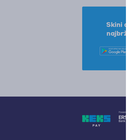
Skini aplik
najbržim 