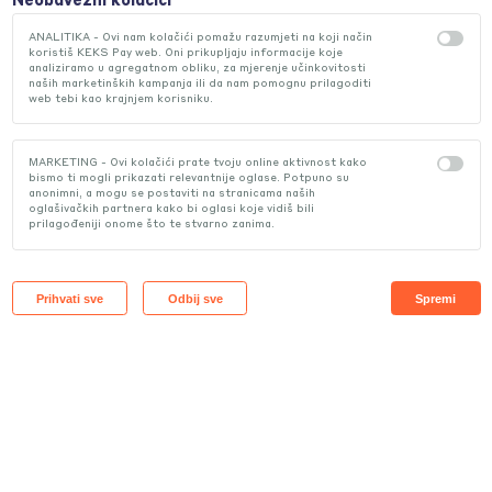
Neobavezni kolačići
ANALITIKA - Ovi nam kolačići pomažu razumjeti na koji način
koristiš KEKS Pay web. Oni prikupljaju informacije koje
analiziramo u agregatnom obliku, za mjerenje učinkovitosti
Usluge
naših marketinških kampanja ili da nam pomognu prilagoditi
web tebi kao krajnjem korisniku.
Slanje i traženje novca
Plaćanje
Razgovori
Parking
Poklon bon
MARKETING - Ovi kolačići prate tvoju online aktivnost kako
bismo ti mogli prikazati relevantnije oglase. Potpuno su
anonimni, a mogu se postaviti na stranicama naših
oglašivačkih partnera kako bi oglasi koje vidiš bili
je
KEKS račun i KEK
prilagođeniji onome što te stvarno zanima.
vacija
Primanje režija
Sve o KEKS računu i pripadajućoj k
 podataka i podrška
Prihvati sve
Odbij sve
Spremi
ici
Autoosiguranje
Autoosiguranje FAQ