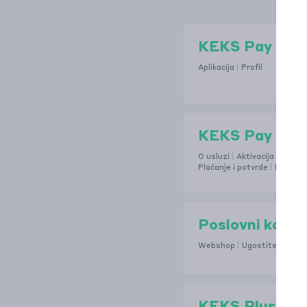
KEKS Pay
Aplikacija
Profil
KEKS Pay Reži
O usluzi
Aktivacija i deakti
Plaćanje i potvrde
Pohrana
Poslovni korisn
Webshop
Ugostitelji