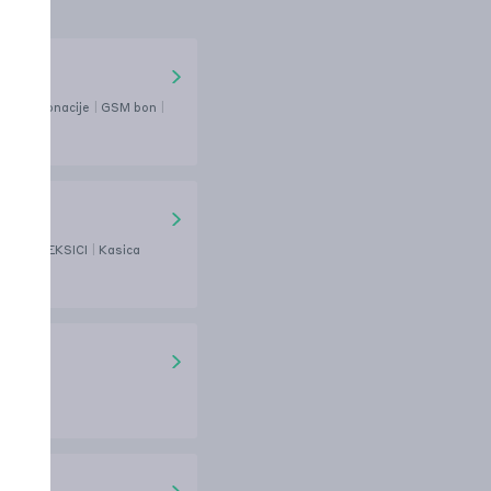
ENC
Donacije
GSM bon
SICA
artici- KEKSICI
Kasica