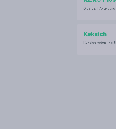
KEKS Plus
O usluzi
Aktivacija i deakti
Keksich
Keksich račun i kartica