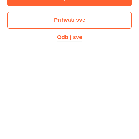
KEKS Pay
Prihvati sve
Aplikacija
Profil
Odbij sve
Usluge
Slanje i traženje novca
Plaćanje
ENC
Donacije
GSM bon
Razgovori
Parking
Poklon bon