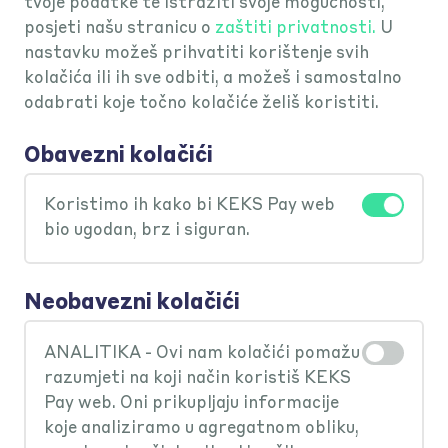
tvoje podatke te istražiti svoje mogućnosti,
posjeti našu stranicu o
zaštiti privatnosti.
U
nastavku možeš prihvatiti korištenje svih
Pohrana podataka i podrška
kolačića ili ih sve odbiti, a možeš i samostalno
odabrati koje točno kolačiće želiš koristiti.
Obavezni kolačići
Što ako deinstaliram pa kasnije
Koristimo ih kako bi KEKS Pay web
ponovno instaliram KEKS Pay?
bio ugodan, brz i siguran.
Ako deinstaliraš i ponovno instaliraš
Koliko dugo se čuvaju KEKS Pay
Neobavezni kolačići
KEKS Pay, pristigli računi i povijest
režije i pripadajuće uplate?
KEKS Pay režija će ti ponovno biti
ANALITIKA - Ovi nam kolačići pomažu
razumjeti na koji način koristiš KEKS
dostupni.
KEKS Pay režije (PDF račune)
Pay web. Oni prikupljaju informacije
Tko obrađuje moje osobne
koje analiziramo u agregatnom obliku,
čuvamo najmanje dvije godine i one su