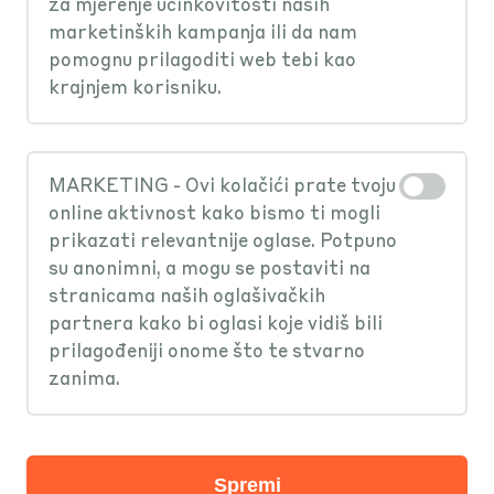
podatke?
za mjerenje učinkovitosti naših
ti cijelo vrijeme dostupne, a
marketinških kampanja ili da nam
pripadajuće transakcije 11 godina.
pomognu prilagoditi web tebi kao
Tvoje osobne podatke obrađuju Erste
Kome se mogu obratiti u slučaju
krajnjem korisniku.
banka, izdavatelj računa te
pogreške na računu ili uplatnici?
informacijski posrednik u skladu s
GDPR-om i svim drugim relevantnim
MARKETING - Ovi kolačići prate tvoju
Isključivo izdavatelj računa je
online aktivnost kako bismo ti mogli
propisima.
odgovoran za sadržaj poslanog
prikazati relevantnije oglase. Potpuno
su anonimni, a mogu se postaviti na
računa i pripadajuće uplatnice. Za sva
stranicama naših oglašivačkih
pitanja se obrati direktno izdavatelju.
partnera kako bi oglasi koje vidiš bili
prilagođeniji onome što te stvarno
zanima.
Ostale teme
Spremi