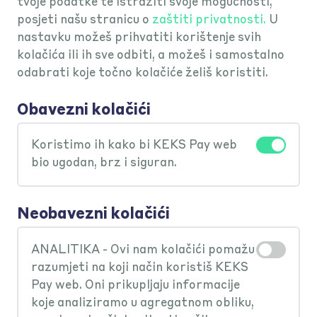
tvoje podatke te istražiti svoje mogućnosti,
posjeti našu stranicu o
zaštiti privatnosti.
U
nastavku možeš prihvatiti korištenje svih
kolačića ili ih sve odbiti, a možeš i samostalno
odabrati koje točno kolačiće želiš koristiti.
Što je Keksich račun?
Obavezni kolačići
Keksich račun je vrsta KEKS računa
Koristimo ih kako bi KEKS Pay web
Kako se otvara Keksich račun?
koji može otvoriti roditelj / zakonski
bio ugodan, brz i siguran.
zastupnik maloljetnog djeteta starog
Račun otvara roditelj/zakonski
Što je Keksich kartica?
od 7 do navršenih 18 godina.
Neobavezni kolačići
zastupnik u KEKS Pay aplikaciji i glasi
na ime tog roditelja/zakonskog
ANALITIKA - Ovi nam kolačići pomažu
Keksich kartica je Visa kartica koja se
Koji su podaci potrebni za
zastupnika, a uz sam račun izdaje se
razumjeti na koji način koristiš KEKS
izdaje uz Keksich račun, ali za razliku
otvaranje Keksich računa?
Pay web. Oni prikupljaju informacije
kartica koja glasi na ime djeteta.
od Keksich računa koji glasi na ime
koje analiziramo u agregatnom obliku,
Roditelj/zakonski zastupnik prije