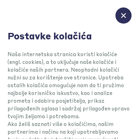
Postavke kolačića
KEKS Pay podrška
Naša internetska stranica koristi kolačiće
(engl. cookies), a to uključuje naše kolačiće i
kolačiće naših partnera. Neophodni kolačići
Keksich
nužni su za korištenje ove stranice. Upotreba
ostalih kolačića omogućuje nam da ti pružimo
najbolje korisničko iskustvo, kao i analize
prometa i odabira posjetitelja, prikaz
prilagođenih oglasa i sadržaj prilagođen upravo
tvojim željama i potrebama.
Ako želiš saznati više o kolačićima, našim
partnerima i načinu na koji upotrebljavamo
Keksich račun i kartica