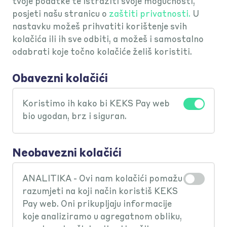
tvoje podatke te istražiti svoje mogućnosti,
posjeti našu stranicu o
zaštiti privatnosti.
U
nastavku možeš prihvatiti korištenje svih
Webshop
kolačića ili ih sve odbiti, a možeš i samostalno
odabrati koje točno kolačiće želiš koristiti.
Obavezni kolačići
Na koji bankovni račun sjeda
Koristimo ih kako bi KEKS Pay web
novac uplaćen preko KEKS Pay?
bio ugodan, brz i siguran.
Na tvoj poslovni račun, bez obzira u
Koje sve prednosti imam ako
Neobavezni kolačići
kojoj se banci nalazi.
aktiviram KEKS Pay kao novi
ANALITIKA - Ovi nam kolačići pomažu
sustav plaćanja?
razumjeti na koji način koristiš KEKS
Pay web. Oni prikupljaju informacije
koje analiziramo u agregatnom obliku,
Uvođenjem KEKS Paya kao novog