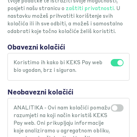
tvoje podatke te istražiti svoje mogućnosti,
posjeti našu stranicu o
zaštiti privatnosti.
U
nastavku možeš prihvatiti korištenje svih
kolačića ili ih sve odbiti, a možeš i samostalno
odabrati koje točno kolačiće želiš koristiti.
Kako mogu aktivirati /
Obavezni kolačići
deaktivirati prijavu
biometrijskim podacima
Koristimo ih kako bi KEKS Pay web
(TouchID/FaceID)?
bio ugodan, brz i siguran.
Jednostavno. U glavnom izborniku
Neobavezni kolačići
Koje osobne podatke prikupljate
aplikacije odaberi opciju "Moj profil".
i za što ih koristite?
ANALITIKA - Ovi nam kolačići pomažu
U rubrici "Postavke aplikacije"
razumjeti na koji način koristiš KEKS
pronađi opcije prijave biometrijom
Pay web. Oni prikupljaju informacije
Sve informacije o tome koje osobne
Mogu li deaktivirati prijavu u
(FaceID/TouchID) i tamo odaberi
koje analiziramo u agregatnom obliku,
podatke prikupljamo i za što ih